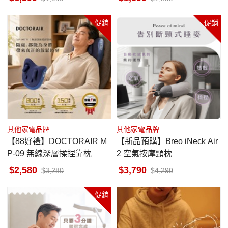
促銷
促銷
其他家電品牌
其他家電品牌
【88好禮】DOCTORAIR M
【新品預購】Breo iNeck Air
P-09 無線深層揉捏靠枕
2 空氣按摩頸枕
2,580
3,790
3,280
4,290
促銷