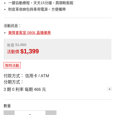
一鍵自動療程，天天15分鐘，肩頸軟鬆鬆
附皮革收納包與車用電源，方便攜帶
活動訊息：
東隆會客室 0806 直播優惠
1,990
售價
1,399
活動價
限時活動
付款方式：
信用卡 / ATM
分期方式：
3 期 0 利率 每期
466 元
數量