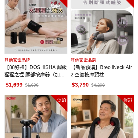
其他家電品牌
其他家電品牌
【88好禮】DOSHISHA 超級
【新品預購】Breo iNeck Air
猩猩之握 腿部按摩器（加強
2 空氣按摩頸枕
版）
1,699
3,790
1,899
4,290
促銷
促銷