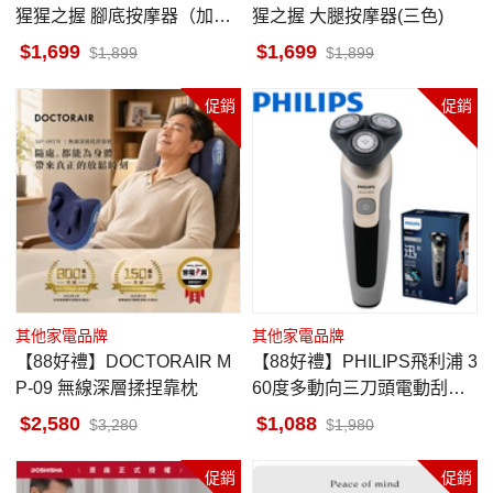
猩猩之握 腳底按摩器（加強
猩之握 大腿按摩器(三色)
版）
1,699
1,699
1,899
1,899
促銷
促銷
其他家電品牌
其他家電品牌
【88好禮】DOCTORAIR M
【88好禮】PHILIPS飛利浦 3
P-09 無線深層揉捏靠枕
60度多動向三刀頭電動刮鬍
刀 S5266
2,580
1,088
3,280
1,980
促銷
促銷