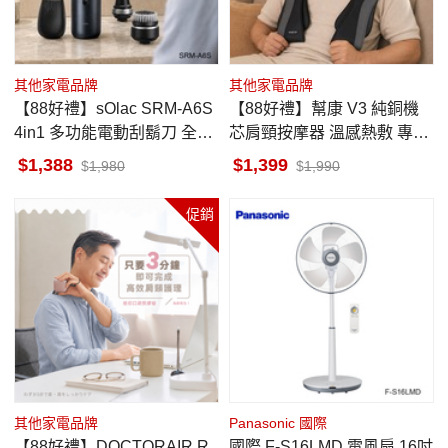
其他家電品牌
其他家電品牌
【88好禮】sOlac SRM-A6S
【88好禮】幫康 V3 純銅機
4in1 多功能電動刮鬍刀 全機
芯肩頸按摩器 溫感熱敷 專屬
防水
按摩師
1,388
1,399
1,980
1,990
促銷
其他家電品牌
Panasonic 國際
【88好禮】DOCTORAIR R
國際 F-S16LMD 電風扇 16吋