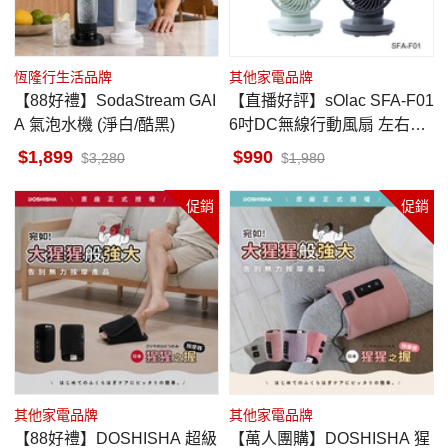
恆隆行生活品牌
其他家電品牌
【88好禮】SodaStream GAI
【直播好評】sOlac SFA-F01
A 氣泡水機 (淨白/酷黑)
6吋DC無線行動風扇 左右擺
頭
1,899
990
3,280
1,980
促銷
促銷
其他家電品牌
其他家電品牌
【88好禮】DOSHISHA 超級
【萬人團購】DOSHISHA 猩