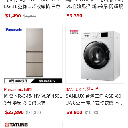
EG-11 迷你口袋按摩槍 三色
DC直流馬達 新5枚扇 閃耀銀
1,490
3,390
1,790
Panasonic 國際
SANLUX 台灣三洋
國際 NR-C454HV 冰箱 450L
SANLUX 台灣三洋 ASD-80
3門 變頻 -3°C微凍結
UA 8公斤 電子式乾衣機 不鏽
鋼轉筒
33,890
9,900
34,890
10,900