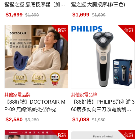
猩猩之握 腳底按摩器（加強
猩之握 大腿按摩器(三色)
版）
1,699
1,699
1,899
1,899
促銷
促銷
其他家電品牌
其他家電品牌
【88好禮】DOCTORAIR M
【88好禮】PHILIPS飛利浦 3
P-09 無線深層揉捏靠枕
60度多動向三刀頭電動刮鬍
刀 S5266
2,580
1,088
3,280
1,980
促銷
促銷