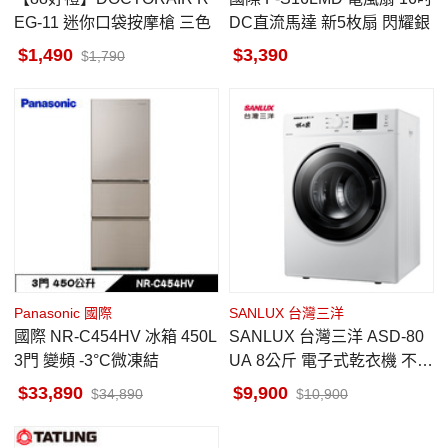
EG-11 迷你口袋按摩槍 三色
DC直流馬達 新5枚扇 閃耀銀
1,490
3,390
1,790
Panasonic 國際
SANLUX 台灣三洋
國際 NR-C454HV 冰箱 450L
SANLUX 台灣三洋 ASD-80
3門 變頻 -3°C微凍結
UA 8公斤 電子式乾衣機 不鏽
鋼轉筒
33,890
9,900
34,890
10,900