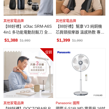
其他家電品牌
其他家電品牌
【88好禮】sOlac SRM-A6S
【88好禮】幫康 V3 純銅機
4in1 多功能電動刮鬍刀 全機
芯肩頸按摩器 溫感熱敷 專屬
防水
按摩師
1,388
1,399
1,980
1,990
促銷
其他家電品牌
Panasonic 國際
【88好禮】DOCTORAIR R
國際 F-S16LMD 電風扇 16吋