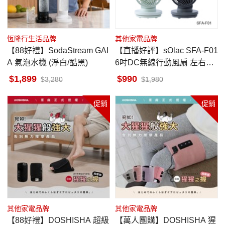
恆隆行生活品牌
其他家電品牌
【88好禮】SodaStream GAI
【直播好評】sOlac SFA-F01
A 氣泡水機 (淨白/酷黑)
6吋DC無線行動風扇 左右擺
頭
1,899
990
3,280
1,980
促銷
促銷
其他家電品牌
其他家電品牌
【88好禮】DOSHISHA 超級
【萬人團購】DOSHISHA 猩