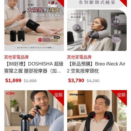
其他家電品牌
其他家電品牌
【88好禮】DOSHISHA 超級
【新品預購】Breo iNeck Air
猩猩之握 腿部按摩器（加強
2 空氣按摩頸枕
版）
1,699
3,790
1,899
4,290
促銷
促銷