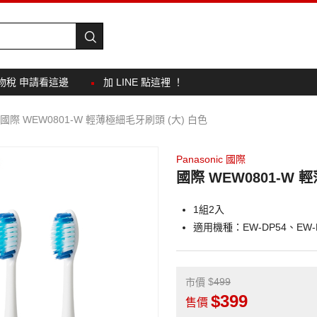
物稅 申請看這邊
加 LINE 點這裡 ！
國際 WEW0801-W 輕薄極細毛牙刷頭 (大) 白色
Panasonic 國際
國際 WEW0801-W 
1組2入
適用機種：EW-DP54、EW-D
499
市價
399
售價