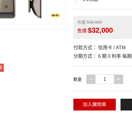
39,900
市價
32,000
售價
付款方式：
信用卡 / ATM
分期方式：
6 期 0 利率 每
享
減少一項
增加
數量
加入購物車