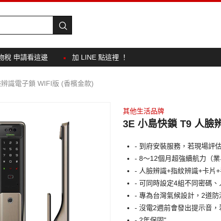
物稅 申請看這邊
加 LINE 點這裡 ！
臉辨識電子鎖 WIFI版 (香檳金款)
其他生活品牌
3E 小島快鎖 T9 人臉
- 到府安裝服務，若現場評
- 8～12個月超強續航力（
- 人臉辨識+指紋辨識+卡片+
- 可同時設定4組不同密碼
- 專為台灣氣候設計，2道
- 沒電2週前會發出提示音
- 2年保固"