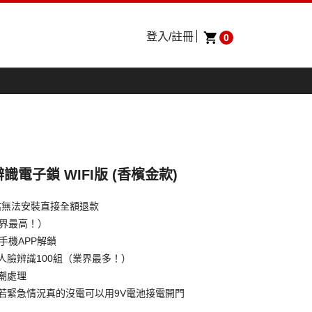
登入/註冊
0
辨識電子鎖 WIFI版 (香檳金款)
估無法安裝直接全額退款
業界最高！）
手機APP解鎖
、人臉辨識100組（業界最多！）
防潮處理
，若緊急情況真的沒電可以用9V電池接電開門