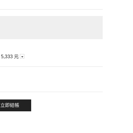
期
5,333 元
一項
立即結帳