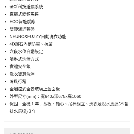
全新科技避震系統
直驅式變頻馬達
ECO智能感應
雙漩渦迴轉盤
NEURO&FUZZY自動洗衣功能
4D鑽石內槽防霉、抗菌
六段水位自動設定
噴淋式洗清方式
實體安全鎖
洗衣智慧洗淨
冷風行程
全觸控式全景玻璃上蓋面板
外型尺寸(mm)：寬640x深675x高1060
保固：全機１年；基板、軸心、吊棒組立、洗衣及脫水馬達(不含
排水馬達)３年