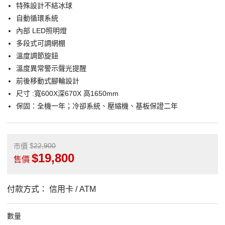
特殊設計不結冰球
自動循環系統
內部 LED照明燈
多段式可調網棚
溫度調節旋鈕
溫度異常警示聲光提醒
前後移動式腳輪設計
尺寸 :寬600X深670X 高1650mm
保固：全機一年；冷卻系統、壓縮機、基板保證二年
22,900
市價
19,800
售價
付款方式：
信用卡 / ATM
數量