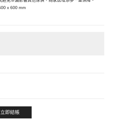
漏水系統避免滲漏影響其他傢俱，為家居增添多一重保障。
0 x 600 mm
一項
立即結帳