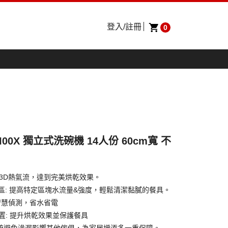
登入/註冊
0
I00X 獨立式洗碗機 14人份 60cm寬 不
 搭配3D熱氣流，達到完美烘乾效果。
 強效潔淨區: 提高特定區塊水流量&強度，輕鬆清潔黏膩的餐具。
汙智慧偵測，省水省電
交換裝置: 提升烘乾效果並保護餐具