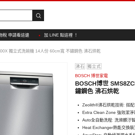
物稅 申請看這邊
加 LINE 點這裡 ！
CI00X 獨立式洗碗機 14人份 60cm寬 不鏽鋼色 沸石烘乾
沸石
獨立式
BOSCH 博世家電
BOSCH博世 SMS8ZC
鏽鋼色 沸石烘乾
Zeolith®沸石烘乾技術:
Extra Clean Zone
Auto全自動洗程: 洗滌髒
Heat Exchanger熱能