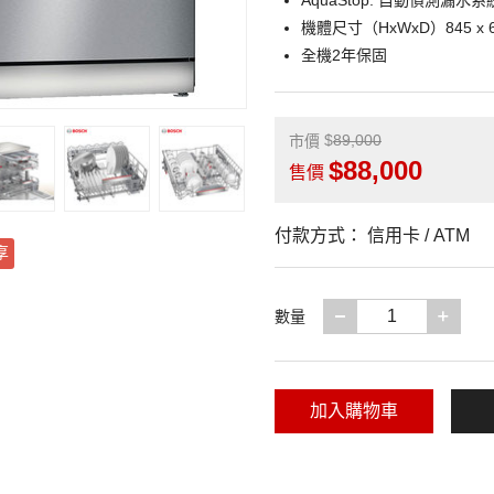
AquaStop: 自動偵測
機體尺寸（HxWxD）845 x 60
全機2年保固
89,000
市價
88,000
售價
付款方式：
信用卡 / ATM
享
減少一項
增加
數量
加入購物車