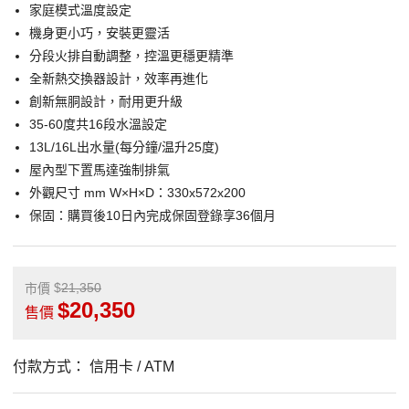
家庭模式溫度設定
機身更小巧，安裝更靈活
分段火排自動調整，控溫更穩更精準
全新熱交換器設計，效率再進化
創新無胴設計，耐用更升級
35-60度共16段水溫設定
13L/16L出水量(每分鐘/温升25度)
屋內型下置馬達強制排氣
外觀尺寸 mm W×H×D：330x572x200
保固：購買後10日內完成保固登錄享36個月
21,350
市價
20,350
售價
付款方式：
信用卡 / ATM