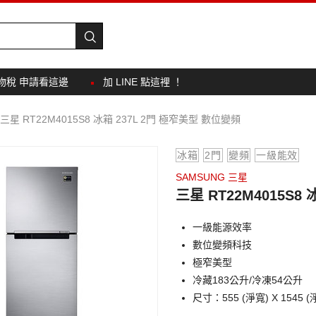
物稅 申請看這邊
加 LINE 點這裡 ！
三星 RT22M4015S8 冰箱 237L 2門 極窄美型 數位變頻
冰箱
2門
變頻
一級能效
SAMSUNG 三星
三星 RT22M4015S8
一級能源效率
數位變頻科技
極窄美型
冷藏183公升/冷凍54公升
尺寸：555 (淨寬) X 1545 