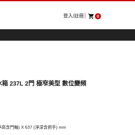
登入/註冊
0
 冰箱 237L 2門 極窄美型 數位變頻
(淨高含門軸) X 637 (淨深含把手) mm