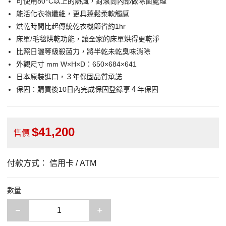
可使用80°C以上的熱風，對滾筒內部做除菌處理
能活化衣物纖維，更具蓬鬆柔軟觸感
烘乾時間比起傳統乾衣機節省約1hr
床單/毛毯烘乾功能，讓全家的床單烘得更乾淨
比照日曬等級殺菌力，將半乾未乾臭味消除
外觀尺寸 mm W×H×D：650×684×641
日本原裝進口，３年保固品質承諾
保固：購買後10日內完成保固登錄享４年保固
41,200
售價
付款方式：
信用卡 / ATM
數量
減少一項
增加一項