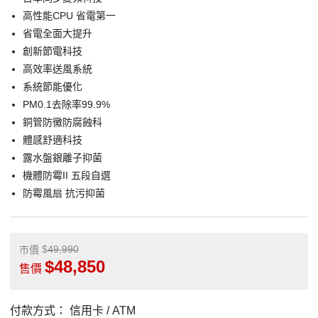
高性能CPU 省電第一
省電全面大提升
創新節電科技
高效率送風系統
系統節能優化
PM0.1去除率99.9%
銅管防黴防腐蝕科
體感舒適科技
露水盤銀離子抑菌
機體防霉II 五段自選
防霉風扇 抗污抑菌
49,990
市價
48,850
售價
付款方式：
信用卡 / ATM