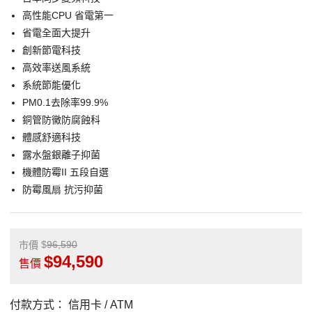
高性能CPU 省電第一
省電全面大提升
創新節電科技
高效率送風系統
系統節能優化
PM0.1去除率99.9%
銅管防黴防腐蝕科
體感舒適科技
露水盤銀離子抑菌
機體防霉II 五段自選
防霉風扇 抗污抑菌
96,590
市價
94,590
售價
付款方式：
信用卡 / ATM