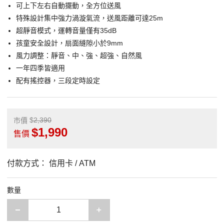
可上下左右自動擺動，全方位送風
特殊設計集中強力渦漩氣流，送風距離可達25m
超靜音模式，運轉音量僅有35dB
孩童安全設計，扇面縫隙小於9mm
風力調整：靜音、中、強、超強、自然風
一年四季皆適用
配有搖控器，三段定時設定
2,390
市價
1,990
售價
付款方式：
信用卡 / ATM
數量
減少一項
增加一項