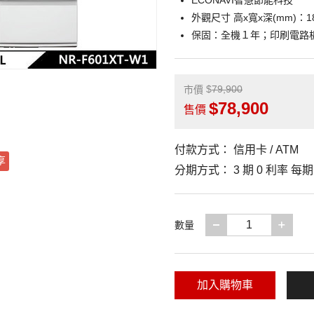
ECONAVI智慧節能科技
外觀尺寸 高x寬x深(mm)：182
保固：全機１年；印刷電路板
79,900
市價
78,900
售價
付款方式：
信用卡 / ATM
享
分期方式：
3 期 0 利率 每
減少一項
增加
數量
加入購物車