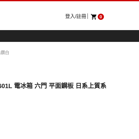
登入/註冊
0
晶鑽白
W1 601L 電冰箱 六門 平面鋼板 日系上質系