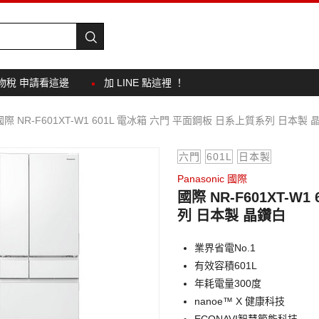
物稅 申請看這邊
加 LINE 點這裡 ！
國際 NR-F601XT-W1 601L 電冰箱 六門 平面鋼板 日系上質系列 日本製 
六門
601L
日本製
Panasonic 國際
國際 NR-F601XT-
列 日本製 晶鑽白
業界省電No.1
有效容積601L
年耗電量300度
nanoe™ X 健康科技