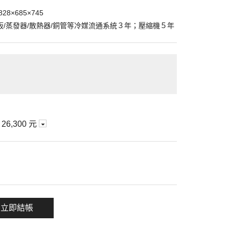
8×685×745
/蒸發器/散熱器/銅管等冷媒流通系統３年；壓縮機５年
期
26,300 元
一項
立即結帳