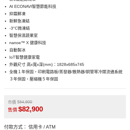
AI ECONAVI智慧節能科技
抑霜鮮凍
新鮮急凍結
-3°C微凍結
智慧保濕蔬果室
nanoe™ X 健康科技
自動製冰
IoT智慧健康家電
外觀尺寸 高x寬x深(mm)：1828x685x745
全機１年保固，印刷電路板/蒸發器/散熱器/銅管等冷媒流通系統
３年保固，壓縮機５年保固
84,900
市價
82,900
售價
付款方式：
信用卡 / ATM