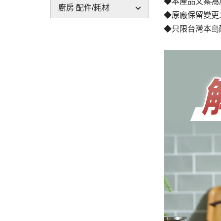
◆本產品文案為
廚房 配件/耗材
◆原廠保留變更
◆只限台灣本島