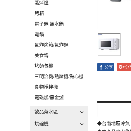
蒸烤爐
烤箱
電子鍋 無水鍋
電鍋
氣炸烤箱/氣炸鍋
美食鍋
烤麵包機
分享
分
三明治機/熱壓機/點心機
食物攪拌機
電磁爐/黑金爐
飲品茶水區
◆台南地區冷氣
烘碗機