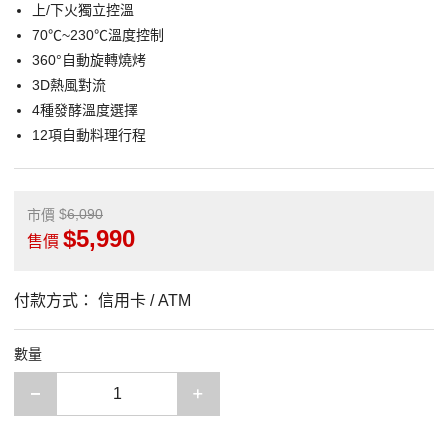
上/下火獨立控溫
70℃~230℃溫度控制
360°自動旋轉燒烤
3D熱風對流
4種發酵溫度選擇
12項自動料理行程
6,090
市價
5,990
售價
付款方式：
信用卡 / ATM
數量
減少一項
增加一項