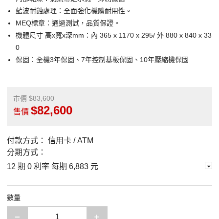
藍波耐蝕處理：全面強化機體耐用性。
MEQ標章：通過測試，品質保證。
機體尺寸 高x寬x深mm：內 365 x 1170 x 295/ 外 880 x 840 x 33
0
保固：全機3年保固、7年控制基板保固、10年壓縮機保固
83,600
市價
82,600
售價
付款方式：
信用卡 / ATM
分期方式：
12 期 0 利率 每期
6,883 元
數量
減少一項
增加一項