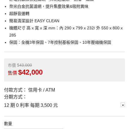
奈米白金抗菌濾網，提升集塵效果&吸附異味
超靜音運轉
簡易清潔設計 EASY CLEAN
機體尺寸 高 x 寬 x 深 mm：內 290 x 799 x 232/ 外 550 x 800 x
285
保固：全機3年保固、7年控制基板保固、10年壓縮機保固
43,000
市價
42,000
售價
付款方式：
信用卡 / ATM
分期方式：
12 期 0 利率 每期
3,500 元
數量