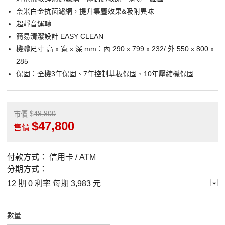
奈米白金抗菌濾網，提升集塵效果&吸附異味
超靜音運轉
簡易清潔設計 EASY CLEAN
機體尺寸 高 x 寬 x 深 mm：內 290 x 799 x 232/ 外 550 x 800 x
285
保固：全機3年保固、7年控制基板保固、10年壓縮機保固
48,800
市價
47,800
售價
付款方式：
信用卡 / ATM
分期方式：
12 期 0 利率 每期
3,983 元
數量