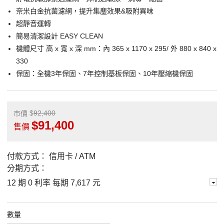
奈米白金抗菌濾網，提升集塵效果&吸附異味
超靜音運轉
簡易清潔設計 EASY CLEAN
機體尺寸 高 x 寬 x 深 mm：內 365 x 1170 x 295/ 外 880 x 840 x
330
保固：全機3年保固、7年控制基板保固、10年壓縮機保固
92,400
市價
91,400
售價
付款方式：
信用卡 / ATM
分期方式：
12 期 0 利率 每期
7,617 元
數量