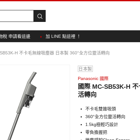
物稅 申請看這邊
加 LINE 點這裡 ！
-SB53K-H 不卡毛無線吸塵器 日本製 360°全方位靈活轉向
日本製
Panasonic 國際
國際 MC-SB53K-H
活轉向
不卡毛雙錐吸頭
360°全方位靈活轉向
1.5kg極輕巧設計
零負擔握把