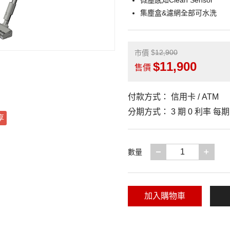
微塵感知Clean Sensor
集塵盒&濾網全部可水洗
12,900
市價
11,900
售價
付款方式：
信用卡 / ATM
分期方式：
3 期 0 利率 每
享
減少一項
增加
數量
加入購物車