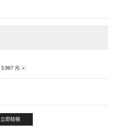
期
3,967 元
一項
立即結帳