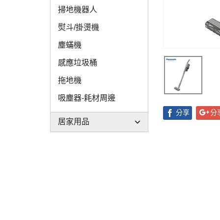
掃地機器人
熨斗/掛燙機
塵蟎機
感應垃圾桶
拖地機
吸塵器-耗材周邊
分享
分
居家用品