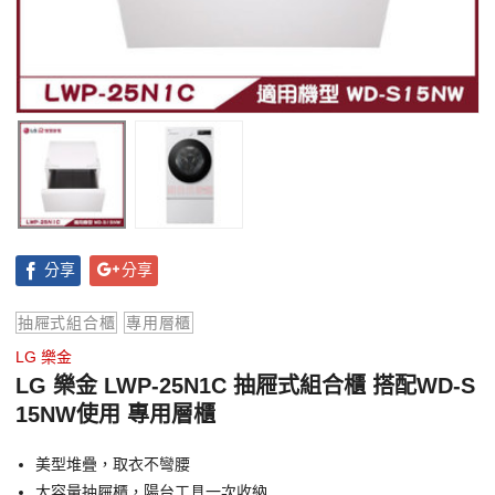
分享
分享
抽屜式組合櫃
專用層櫃
LG 樂金
LG 樂金 LWP-25N1C 抽屜式組合櫃 搭配WD-S
15NW使用 專用層櫃
美型堆疊，取衣不彎腰
大容量抽屜櫃，陽台工具一次收納