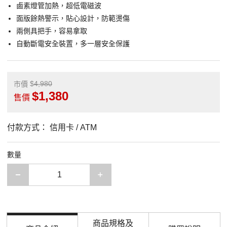
鹵素燈管加熱，超低電磁波
面版餘熱警示，貼心設計，防範燙傷
兩側具把手，容易拿取
自動斷電安全裝置，多一層安全保護
4,980
市價
1,380
售價
付款方式：
信用卡 / ATM
數量
減少一項
增加一項
商品規格及