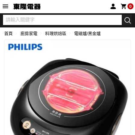
東隆電器
0
首頁
廚房家電
料理烘焙區
電磁爐/黑金爐