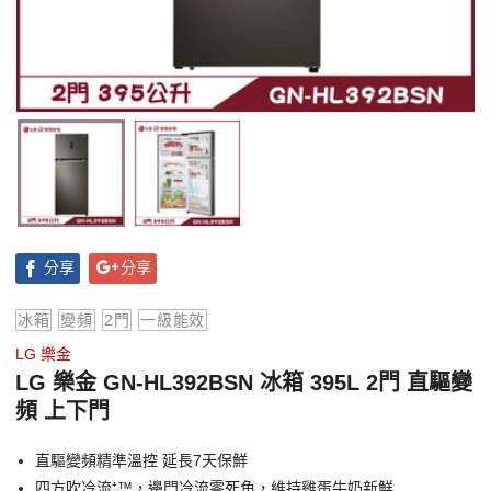
分享
分享
冰箱
變頻
2門
一級能效
LG 樂金
LG 樂金 GN-HL392BSN 冰箱 395L 2門 直驅變
頻 上下門
直驅變頻精準溫控 延長7天保鮮
四方吹冷流⁺™，邊門冷流零死角，維持雞蛋牛奶新鮮