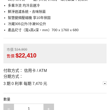
多重冷流 均冷且速冷
鮮淨過濾系統，去味除菌
智慧變頻壓縮機 享10年保固
冷藏305公升/冷凍90公升
產品尺寸（寬x高x深，mm）700 x 1760 x 680
24,900
市價
22,410
售價
付款方式：
信用卡 / ATM
分期方式：
3 期 0 利率 每期
7,470 元
數量
減少一項
增加一項