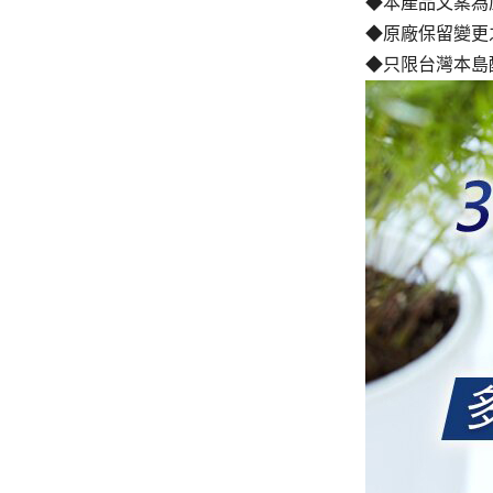
◆本產品文案為
◆原廠保留變更
◆只限台灣本島