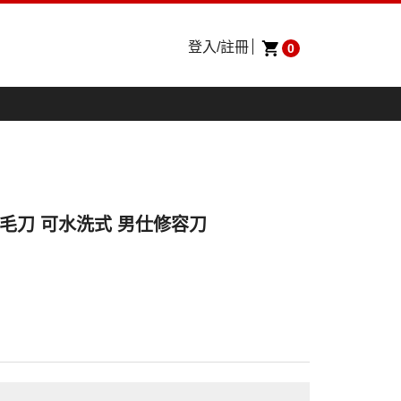
登入/註冊
0
動鼻毛刀 可水洗式 男仕修容刀