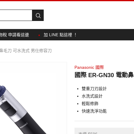
物稅 申請看這邊
加 LINE 點這裡 ！
電動鼻毛刀 可水洗式 男仕修容刀
Panasonic 國際
國際 ER-GN30 電
雙重刀刃設計
水洗式設計
輕鬆修飾
快速洗淨功能