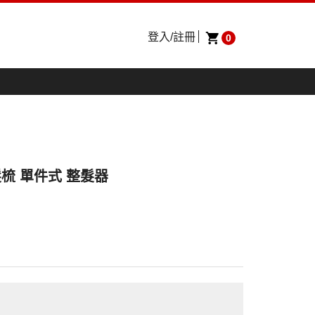
登入/註冊
0
整髮梳 單件式 整髮器