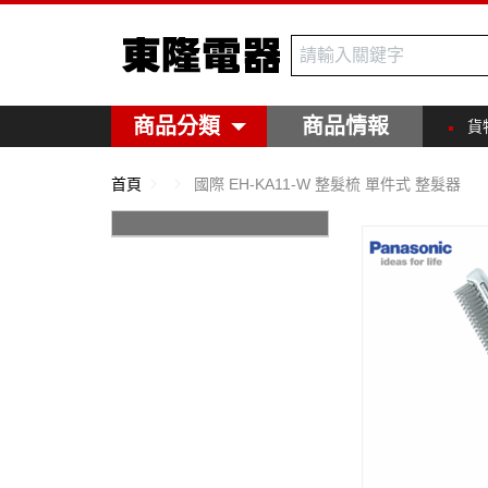
東隆電器
商品分類
商品情報
貨
首頁
國際 EH-KA11-W 整髮梳 單件式 整髮器