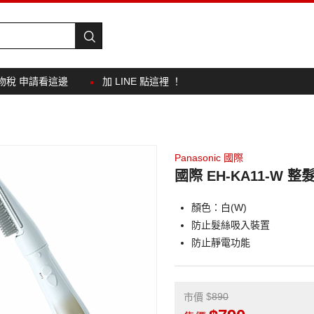
物稅 申請看這邊
加 LINE 點這裡 ！
Panasonic 國際
國際 EH-KA11-W 
顏色：白(W)
防止髮絲吸入裝置
防止靜電功能
890
市價