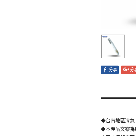
分享
分
◆台南地區冷氣
◆本產品文案為