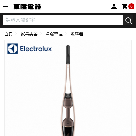
東隆電器
0
首頁
家事美容
清潔整理
吸塵器