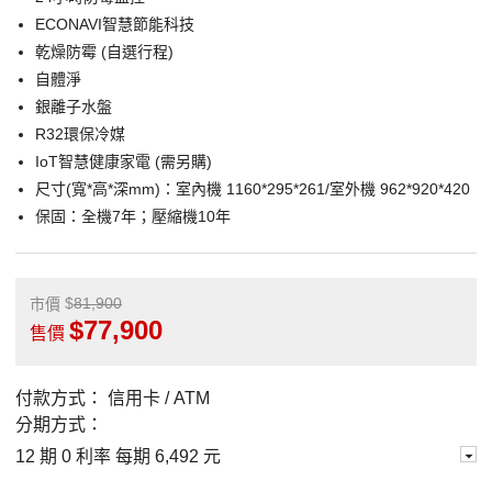
ECONAVI智慧節能科技
乾燥防霉 (自選行程)
自體淨
銀離子水盤
R32環保冷媒
IoT智慧健康家電 (需另購)
尺寸(寬*高*深mm)：室內機 1160*295*261/室外機 962*920*420
保固：全機7年；壓縮機10年
81,900
市價
77,900
售價
付款方式：
信用卡 / ATM
分期方式：
12 期 0 利率 每期
6,492 元