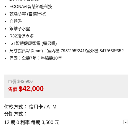
ECONAVI智慧節能科技
乾燥防霉 (自選行程)
自體淨
銀離子水盤
R32環保冷媒
IoT智慧健康家電 (需另購)
尺寸(寬*高*深mm)：室內機 798*295*241/室外機 847*666*352
保固：全機7年；壓縮機10年
42,900
市價
42,000
售價
付款方式：
信用卡 / ATM
分期方式：
12 期 0 利率 每期
3,500 元