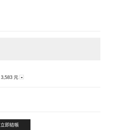
期
3,583 元
一項
立即結帳