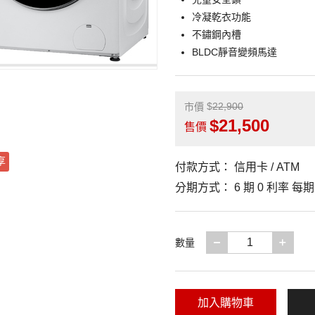
冷凝乾衣功能
不鏽鋼內槽
BLDC靜音變頻馬達
22,900
市價
21,500
售價
享
付款方式：
信用卡 / ATM
分期方式：
6 期 0 利率 每
減少一項
增加
數量
加入購物車