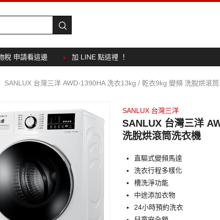
物稅 申請看這邊
加 LINE 點這裡 ！
SANLUX 台灣三洋 AWD-1390HA 洗衣13kg / 乾衣9kg 變頻 洗脫烘
SANLUX 台灣三洋
SANLUX 台灣三洋 AWD
洗脫烘滾筒洗衣機
直驅式變頻馬達
洗衣行程多樣化
槽洗淨功能
中途添加衣物
24小時預約洗衣
兒童安全鎖