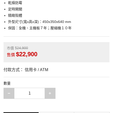
乾燥防霉
定時開關
精緻殼體
外型尺寸(寬x高x深)：450x350x640 mm
保固：全機、主機板７年；壓縮機１０年
24,900
市價
22,900
售價
付款方式：
信用卡 / ATM
數量
減少一項
增加一項