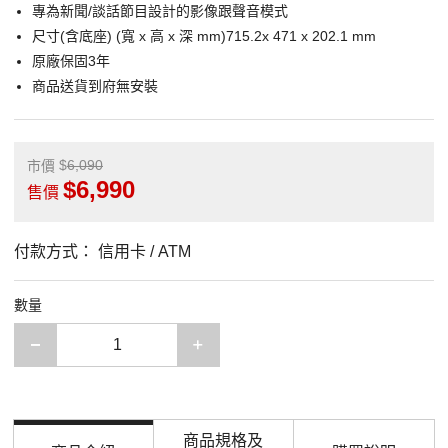
專為新聞/談話節目設計的影像跟聲音模式
尺寸(含底座) (寬 x 高 x 深 mm)715.2x 471 x 202.1 mm
原廠保固3年
商品送貨到府無安裝
6,090
市價
6,990
售價
付款方式：
信用卡 / ATM
數量
減少一項
增加一項
商品規格及