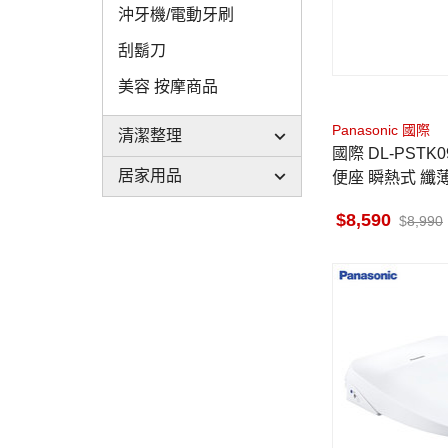
沖牙機/電動牙刷
刮鬍刀
美容 按摩商品
Panasonic 國際
清潔整理
國際 DL-PSTK09TWW 馬桶
居家用品
便座 瞬熱式 纖
8,590
8,990