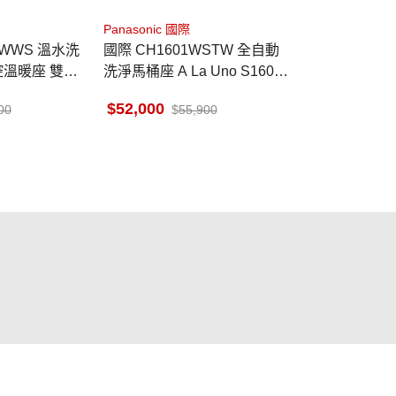
Panasonic 國際
TWWS 溫水洗
國際 CH1601WSTW 全自動
控溫暖座 雙認
洗淨馬桶座 A La Uno S160
自動掀蓋款 日本製
52,000
00
55,900