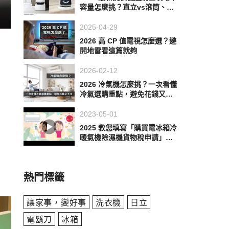
容量怎麼挑？直立vs滾筒、品
牌推薦全整理！
2025-04-29
2026 高 CP 值電視怎麼選？避
開地雷看這篇就夠
2026-02-12
2026 冷氣機怎麼挑？一次看懂
冷氣選購重點，避免花錢又不
冷
2023-05-01
2025 教您填寫「購買電冰箱冷
暖氣機除濕機貨物稅申請」至1
18 年12月31日 止
熱門標籤
讓家事，變好事
洗衣機
日立
電鬍刀
冰箱