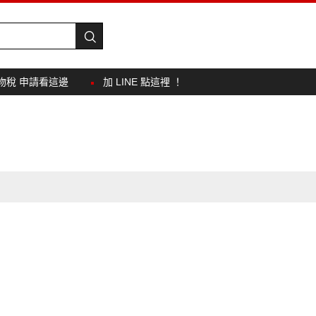
物稅 申請看這邊
加 LINE 點這裡 ！