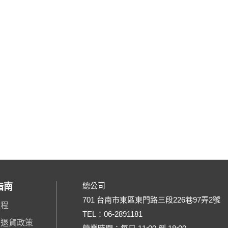
總公司
指南
701 台南市東區東門路三段226巷97弄2號
流程
TEL：
06-2891181
、退貨政策