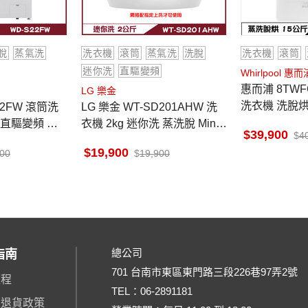
脫
蒸氣洗
洗衣機
滾筒
蒸氣洗
洗脫
洗衣機
滾筒
迷你洗
直驅變頻
Whirlpool 惠而
惠而浦 8TWFC6810LW 滾筒
LG 樂金
洗衣機 洗脫烘
22FW 滾筒洗
LG 樂金 WT-SD201AHW 洗
kg洗/10kg
DD直驅變頻 蒸
衣機 2kg 迷你洗 蒸洗脫 Mini
39,900
4
Wash 可搭配13公斤上洗
19,900
900
19,900
總公司
指南
701 台南市東區東門路三段226巷97弄2號
流程
TEL：
06-2891181
、退貨政策