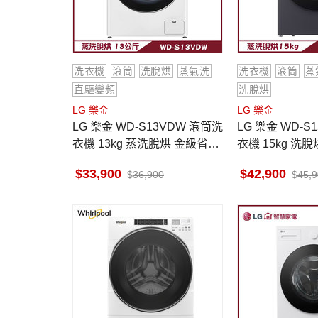
洗衣機
滾筒
洗脫烘
蒸氣洗
洗衣機
滾筒
蒸
直驅變頻
洗脫烘
LG 樂金
LG 樂金
LG 樂金 WD-S13VDW 滾筒洗
LG 樂金 WD-S
衣機 13kg 蒸洗脫烘 金級省水
衣機 15kg 洗脫
標章與節能標章
變頻 蒸氣洗 殺
33,900
42,900
36,900
45,