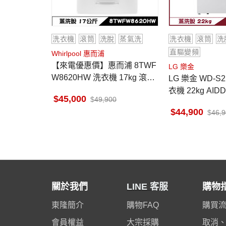
洗衣機
滾筒
洗脫
蒸氣洗
洗衣機
滾筒
洗
直驅變頻
Whirlpool 惠而浦
【來電優惠價】惠而浦 8TWF
LG 樂金
W8620HW 洗衣機 17kg 滾筒
LG 樂金 WD-S
洗脫 蒸氣洗 美製
衣機 22kg AI
45,000
49,900
氣洗 殺菌除螨
44,900
46,
關於我們
LINE 客服
購物
東隆簡介
購物FAQ
購買
會員權益
大宗採購
取消