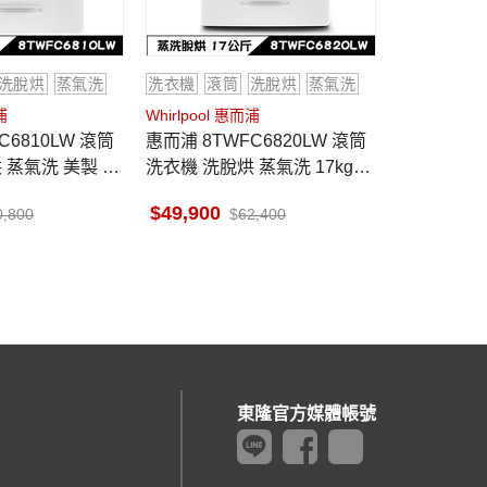
洗脫烘
蒸氣洗
洗衣機
滾筒
洗脫烘
蒸氣洗
浦
Whirlpool 惠而浦
惠而浦 8TWFC6820LW 滾筒
 蒸氣洗 美製 15
洗衣機 洗脫烘 蒸氣洗 17kg洗/
烘 金級省水
10kg烘 金級省水標章
49,900
0,800
62,400
東隆官方媒體帳號