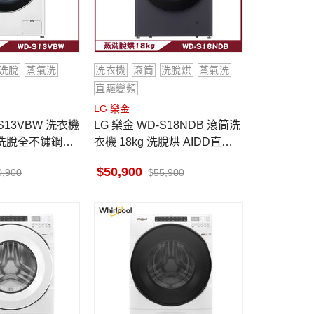
洗脫
蒸氣洗
洗衣機
滾筒
洗脫烘
蒸氣洗
直驅變頻
LG 樂金
-S13VBW 洗衣機
LG 樂金 WD-S18NDB 滾筒洗
 蒸洗脫全不鏽鋼筒
衣機 18kg 洗脫烘 AIDD直驅
變頻 蒸氣洗 殺菌除螨
50,900
0,900
55,900