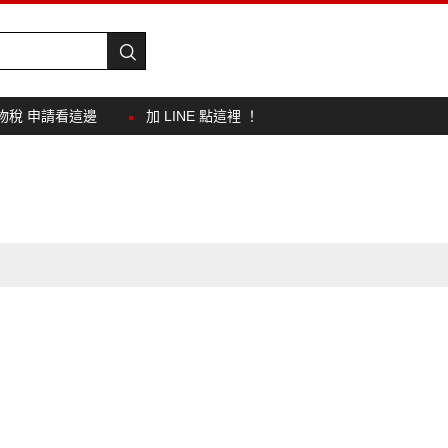
物稅 申請看這邊
加 LINE 點這裡 ！