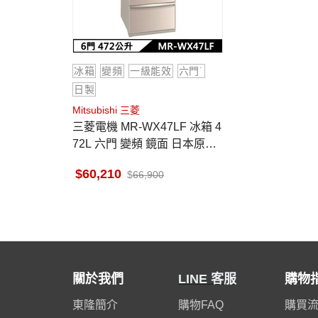
冰箱
變頻
一級能效
六門˙
日製
Mitsubishi 三菱
三菱電機 MR-WX47LF 冰箱 4
72L 六門 變頻 鏡面 日本原裝
水晶杏
60,210
66,900
關於我們
LINE 客服
購物
東隆簡介
購物FAQ
購買