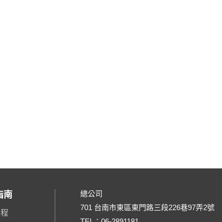
總公司
指南
701 台南市東區東門路三段226巷97弄2號
流程
TEL：
06-2891181