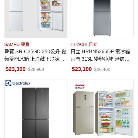
SAMPO 聲寶
HITACHI 日立
聲寶 SR-C35GD 350公升 變
日立 HRBN5366DF 電冰箱
頻雙門冰箱 上冷藏下冷凍 玻
兩門 313L 變頻冰箱 漸層琉
璃觸控 窄身美型 可改左開 琉
璃黑 美型琉璃 右開
23,300
23,100
28,900
26,400
璃白