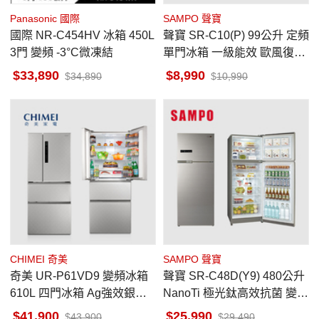
Panasonic 國際
SAMPO 聲寶
國際 NR-C454HV 冰箱 450L
聲寶 SR-C10(P) 99公升 定頻
3門 變頻 -3°C微凍結
單門冰箱 一級能效 歐風復古
美型系列 粉彩紅
33,890
8,990
34,890
10,990
CHIMEI 奇美
SAMPO 聲寶
奇美 UR-P61VD9 變頻冰箱
聲寶 SR-C48D(Y9) 480公升
610L 四門冰箱 Ag強效銀除
NanoTi 極光鈦高效抗菌 變頻
菌 ECO⁺智慧節能 銥錠銀
雙門冰箱 晶鑽金
41,900
25,990
43,900
29,490