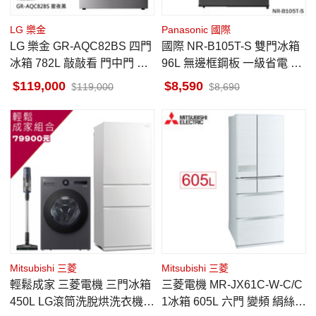
LG 樂金
Panasonic 國際
LG 樂金 GR-AQC82BS 四門
國際 NR-B105T-S 雙門冰箱
冰箱 782L 敲敲看 門中門 星
96L 無邊框鋼板 一級省電 小
夜黑 自動製作冰球 變溫保鮮
冰箱 上冷凍
119,000
8,590
119,000
8,690
室
Mitsubishi 三菱
Mitsubishi 三菱
輕鬆成家 三菱電機 三門冰箱
三菱電機 MR-JX61C-W-C/C
450L LG滾筒洗脫烘洗衣機 1
1冰箱 605L 六門 變頻 絹絲白