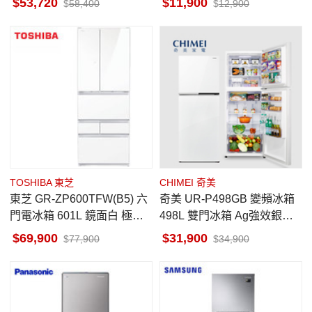
53,720
11,900
58,400
12,900
室
TOSHIBA 東芝
CHIMEI 奇美
東芝 GR-ZP600TFW(B5) 六
奇美 UR-P498GB 變頻冰箱
門電冰箱 601L 鏡面白 極光
498L 雙門冰箱 Ag強效銀除
鏡面ZP系列
菌 ECO⁺智慧節能 琉璃白
69,900
31,900
77,900
34,900