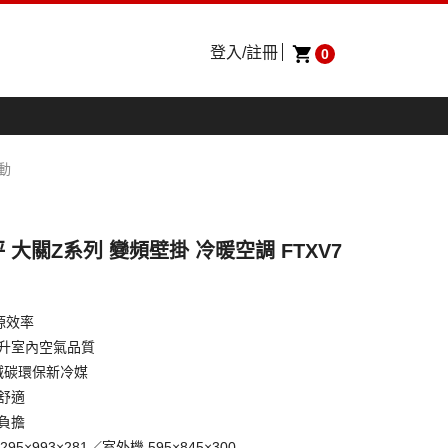
登入/註冊
0
活動
10坪 大關Z系列 變頻壁掛 冷暖空調 FTXV7
源效率
提升室內空氣品質
能減碳環保新冷媒
舒適
負擔
95×993×281／室外機 595×845×300