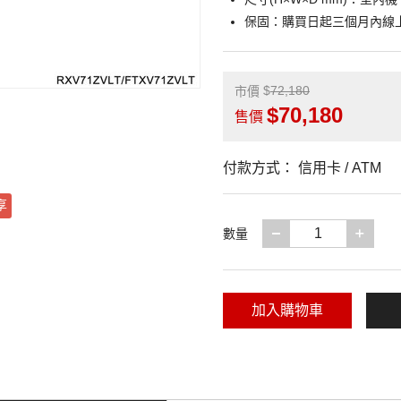
保固：購買日起三個月內線
72,180
市價
70,180
售價
付款方式：
信用卡 / ATM
享
減少一項
增加
數量
加入購物車