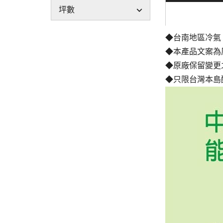
坪數
◆台南地區冷氣
◆本產品文案為
◆原廠保留變更
◆只限台灣本島