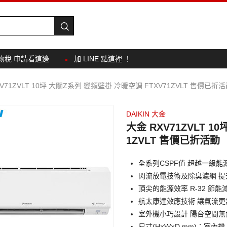
物稅 申請看這邊
加 LINE 點這裡 ！
V71ZVLT 10坪 大關Z系列 變頻壁掛 冷暖空調 FTXV71ZVLT 售價已折
DAIKIN 大金
大金 RXV71ZVLT 
1ZVLT 售價已折活動
全系列CSPF值 超越一級能
閃流放電技術及除臭濾網 
頂尖的能源效率 R-32 節
航太康達效應技術 讓氣流更
室外機小巧設計 陽台空間無
尺寸(H×W×D mm)：室內機 2