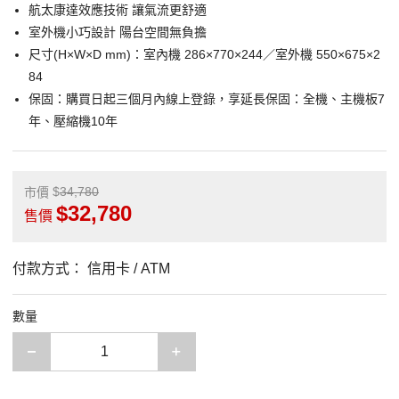
航太康達效應技術 讓氣流更舒適
室外機小巧設計 陽台空間無負擔
尺寸(H×W×D mm)：室內機 286×770×244／室外機 550×675×2
84
保固：購買日起三個月內線上登錄，享延長保固：全機、主機板7
年、壓縮機10年
34,780
市價
32,780
售價
付款方式：
信用卡 / ATM
數量
減少一項
增加一項