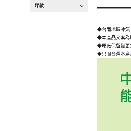
坪數
◆台南地區冷氣
◆本產品文案為
◆原廠保留變更
◆只限台灣本島