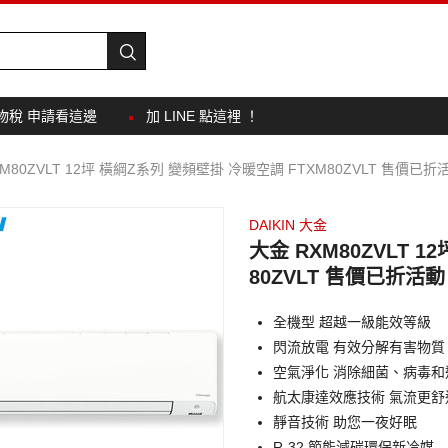
物稅 申請看這邊
加 LINE 點這裡 ！
M80ZVLT 12坪 橫綱Z系列 變頻壁掛 冷暖空調 FTXM80ZVLT 售價已折
DAIKIN 大金
大金 RXM80ZVLT 
80ZVLT 售價已折活動
全機型 超越一級能效等級
閃流放電 有效分解有害物
空氣淨化 消除細菌、病毒和
航太康達效應技術 氣流更舒
靜音技術 助您一夜好眠
R-32 節能減碳環保新冷媒