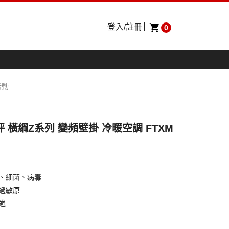
登入/註冊
0
活動
12坪 橫綱Z系列 變頻壁掛 冷暖空調 FTXM
質、細菌、病毒
過敏原
適