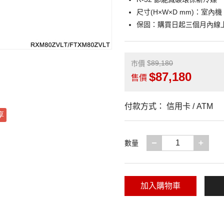
尺寸(H×W×D mm)：室內機 32
保固：購買日起三個月內線
89,180
市價
87,180
售價
付款方式：
信用卡 / ATM
享
減少一項
增加
數量
加入購物車