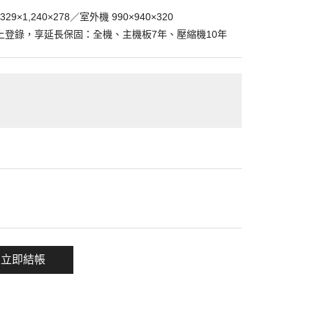
9×1,240×278／室外機 990×940×320
上登錄，享延長保固：全機、主機板7年、壓縮機10年
一項
立即結帳