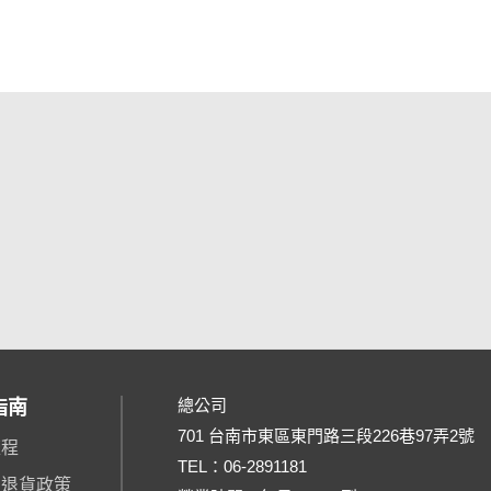
總公司
指南
701 台南市東區東門路三段226巷97弄2號
流程
TEL：
06-2891181
、退貨政策