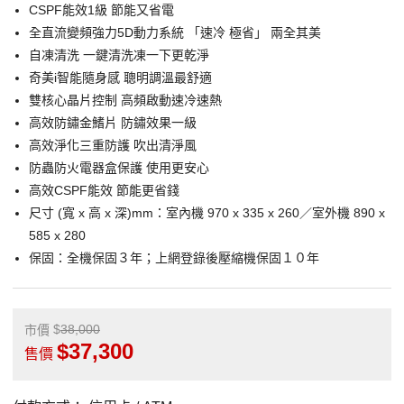
CSPF能效1級 節能又省電
全直流變頻強力5D動力系統 「速冷 極省」 兩全其美
自凍清洗 一鍵清洗凍一下更乾淨
奇美i智能隨身感 聰明調溫最舒適
雙核心晶片控制 高頻啟動速冷速熱
高效防鏽金鰭片 防鏽效果一級
高效淨化三重防護 吹出清淨風
防蟲防火電器盒保護 使用更安心
高效CSPF能效 節能更省錢
尺寸 (寬 x 高 x 深)mm：室內機 970 x 335 x 260／室外機 890 x
585 x 280
保固：全機保固３年；上網登錄後壓縮機保固１０年
38,000
市價
37,300
售價