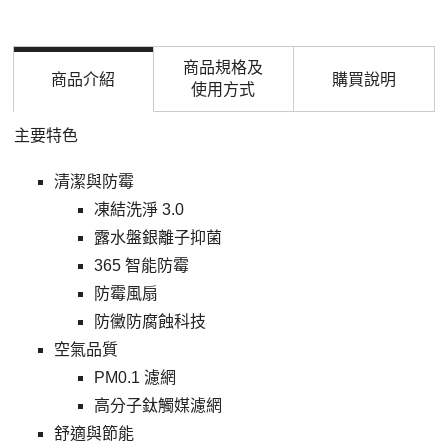
商品規格及
商品介紹
購買說明
使用方式
主要特色
清潔與防霉
凍結洗淨
3.0
露水盤銀離子抑菌
365 智能防霉
防霉風扇
防黴防腐蝕科技
空氣品質
PM0.1 濾網
高分子鈦觸媒濾網
舒適與節能