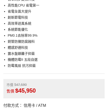
高性能CPU 省電第一
省電全面大提升
創新節電科技
高效率送風系統
系統節能優化
PM0.1去除率99.9%
銅管防黴防腐蝕科
體感舒適科技
露水盤銀離子抑菌
機體防霉II 五段自選
防霉風扇 抗污抑菌
47,590
市價
45,950
售價
付款方式：
信用卡 / ATM