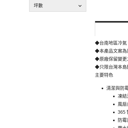
坪數
◆台南地區冷氣
◆本產品文案為
◆原廠保留變更
◆只限台灣本島
主要特色
清潔與防
凍結
風扇
365
防霉