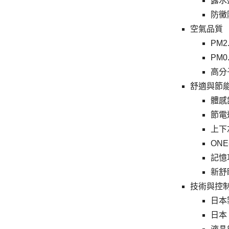
露水
防黴
空氣品質
PM
PM0
高分
舒適與節
體感
節電
上下
ON
記憶
新舒
技術與控
日本
日本