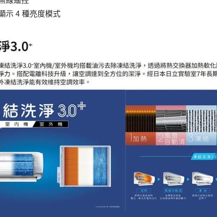
無線遙控
顯示
4
種亮度模式