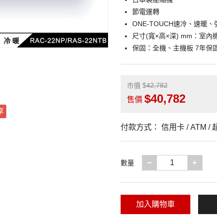
節電運轉
ONE-TOUCH速冷、速暖
尺寸(寬×高×深) mm：室內機 840 
保固：全機、主機板 7年保
42,782
市價
40,782
售價
享
付款方式：
信用卡 / ATM 
減少一項
增加
數量
加入購物車