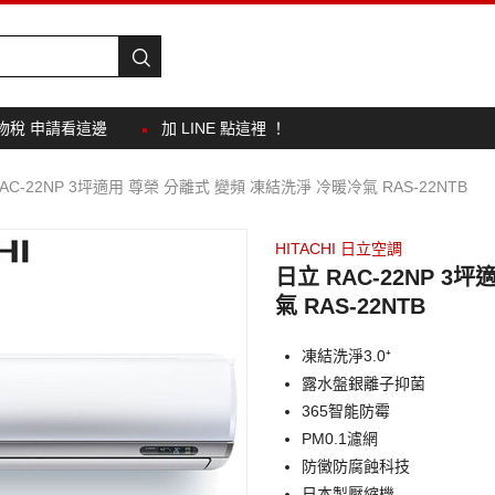
物稅 申請看這邊
加 LINE 點這裡 ！
AC-22NP 3坪適用 尊榮 分離式 變頻 凍結洗淨 冷暖冷氣 RAS-22NTB
HITACHI 日立空調
日立 RAC-22NP 3
氣 RAS-22NTB
凍結洗淨3.0⁺
露水盤銀離子抑菌
365智能防霉
PM0.1濾網
防黴防腐蝕科技
日本製壓縮機