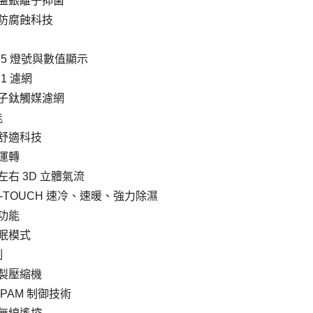
盤銀離子抑菌
防腐蝕科技
2.5 燈號與數值顯示
.1 濾網
子鈦觸媒濾網
能
舒適科技
運轉
左右
3D
立體氣流
E-TOUCH 速冷、速暖、強力除濕
功能
眠模式
制
製壓縮機
PAM
制御技術