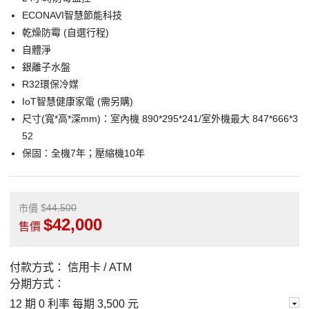
ECONAVI智慧節能科技
乾燥防霉 (自選行程)
自體淨
銀離子水盤
R32環保冷媒
IoT智慧健康家電 (需另購)
尺寸(寬*高*深mm)：室內機 890*295*241/室外機最大 847*666*3
52
保固：全機7年；壓縮機10年
44,500
市價
42,000
售價
付款方式：
信用卡 / ATM
分期方式：
12 期 0 利率 每期
3,500 元