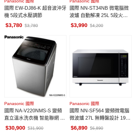
Panasonic 國際
Panasonic 國際
國際 EW-DJ86-K 超音波沖牙
國際 NN-ST34NB 微電腦微
機 5段式水壓調節
波爐 自動解凍 25L 5段火力
調節 多段連動烹調
3,780
3,990
3,780
4,200
Panasonic 國際
Panasonic 國際
國際 NA-V220NMS-S 變頻
國際 NN-SF564 變頻微電腦
直立溫水洗衣機 智能聯網 22
微波爐 27L 無轉盤設計 19道
kg 不鏽鋼 金級省水標章
自動料理
30,900
6,890
31,900
6,890