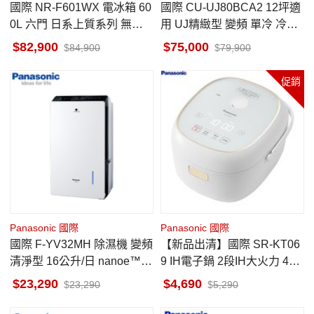
國際 NR-F601WX 電冰箱 60
國際 CU-UJ80BCA2 12坪適
0L 六門 日系上質系列 無邊
用 UJ精緻型 變頻 單冷 冷氣
框鏡面/玻璃 鑽石黑
CS-UJ80BA2
82,900
75,000
84,900
79,900
促銷
Panasonic 國際
Panasonic 國際
國際 F-YV32MH 除濕機 變頻
【新品出清】國際 SR-KT06
清淨型 16公升/日 nanoe™ X
9 IH電子鍋 2段IH大火力 4人
健康科技
份 10項炊煮行程
23,290
4,690
23,290
5,290