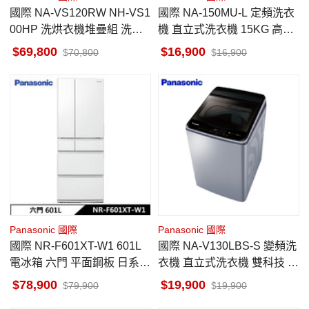
國際 NA-VS120RW NH-VS1
國際 NA-150MU-L 定頻洗衣
00HP 洗烘衣機堆疊組 洗衣
機 直立式洗衣機 15KG 高效
12kg /乾衣 10kg
潔淨 抗菌渦輪迴轉盤
69,800
16,900
70,800
16,900
Panasonic 國際
Panasonic 國際
國際 NR-F601XT-W1 601L
國際 NA-V130LBS-S 變頻洗
電冰箱 六門 平面鋼板 日系上
衣機 直立式洗衣機 雙科技 1
質系列 日本製 晶鑽白
3KG ECONAVI智慧節能
78,900
19,900
79,900
19,900