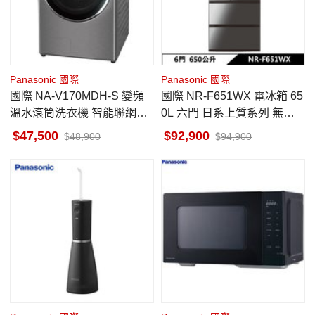
Panasonic 國際
Panasonic 國際
國際 NA-V170MDH-S 變頻
國際 NR-F651WX 電冰箱 65
溫水滾筒洗衣機 智能聯網系
0L 六門 日系上質系列 無邊
列 17公斤 炫亮銀
框鏡面/玻璃 鑽石黑
47,500
92,900
48,900
94,900